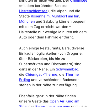
Minuten erreicht werden. Der
Chiemsee
(mit dem berühmten Schloss
Herrenchiemsee
), die Alpen und die
Städte
Rosenheim
,
Mühldorf am Inn
,
München
und Salzburg können bequem
mit dem Zug erreicht werden –
Haltestelle nur wenige Minuten mit dem
Auto oder dem Fahrrad entfernt.
Auch einige Restaurants, Bars, diverse
Einkaufsmöglichkeiten (von Drogerie,
über Bäckereien, bis hin zu
Supermärkten und Discountern) sind
ganz in der Nähe. Ein
Schwimmbad
,
die
Chiemgau-Therme
, die
Therme
Erding
und verschiedene Badeseen
stehen in der Nähe zur Verfügung.
Ebenfalls ganz in der Nähe finden
unsere Gäste das
Open Air Kino am
Stoa
, das
Bauernhausmuseum
und viele