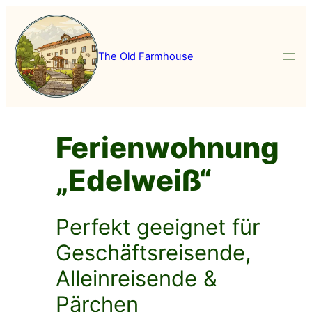
Zum
Inhalt
springen
The Old Farmhouse
Ferienwohnung
„Edelweiß“
Perfekt geeignet für
Geschäftsreisende,
Alleinreisende &
Pärchen