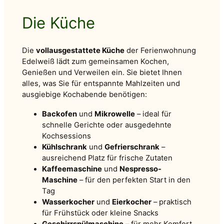
Die Küche
Die
vollausgestattete Küche
der Ferienwohnung
Edelweiß lädt zum gemeinsamen Kochen,
Genießen und Verweilen ein. Sie bietet Ihnen
alles, was Sie für entspannte Mahlzeiten und
ausgiebige Kochabende benötigen:
Backofen
und
Mikrowelle
– ideal für
schnelle Gerichte oder ausgedehnte
Kochsessions
Kühlschrank
und
Gefrierschrank
–
ausreichend Platz für frische Zutaten
Kaffeemaschine
und
Nespresso-
Maschine
– für den perfekten Start in den
Tag
Wasserkocher
und
Eierkocher
– praktisch
für Frühstück oder kleine Snacks
Geschirrspülmaschine
– für mehr Komfort