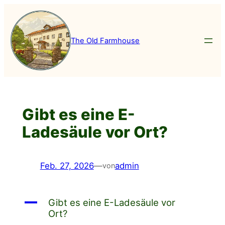
Zum
Inhalt
springen
The Old Farmhouse
Gibt es eine E-
Ladesäule vor Ort?
Feb. 27, 2026
—
admin
von
A
Gibt es eine E-Ladesäule vor
Ort?