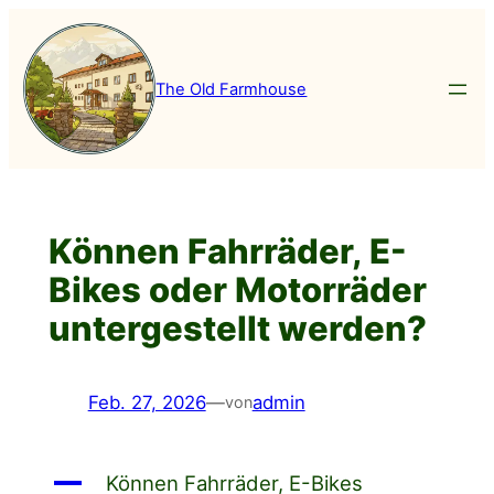
Zum
Inhalt
springen
The Old Farmhouse
Können Fahrräder, E-
Bikes oder Motorräder
untergestellt werden?
Feb. 27, 2026
—
admin
von
A
Können Fahrräder, E-Bikes